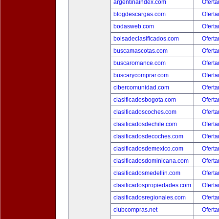
argentinaindex.com
Oferta
blogdescargas.com
Oferta
bodasweb.com
Oferta
bolsadeclasificados.com
Oferta
buscamascotas.com
Oferta
buscaromance.com
Oferta
buscarycomprar.com
Oferta
cibercomunidad.com
Oferta
clasificadosbogota.com
Oferta
clasificadoscoches.com
Oferta
clasificadosdechile.com
Oferta
clasificadosdecoches.com
Oferta
clasificadosdemexico.com
Oferta
clasificadosdominicana.com
Oferta
clasificadosmedellin.com
Oferta
clasificadospropiedades.com
Oferta
clasificadosregionales.com
Oferta
clubcompras.net
Oferta