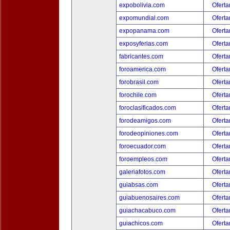
expobolivia.com
Oferta
expomundial.com
Oferta
expopanama.com
Oferta
exposyferias.com
Oferta
fabricantes.com
Oferta
foroamerica.com
Oferta
forobrasil.com
Oferta
forochile.com
Oferta
foroclasificados.com
Oferta
forodeamigos.com
Oferta
forodeopiniones.com
Oferta
foroecuador.com
Oferta
foroempleos.com
Oferta
galeriafotos.com
Oferta
guiabsas.com
Oferta
guiabuenosaires.com
Oferta
guiachacabuco.com
Oferta
guiachicos.com
Oferta