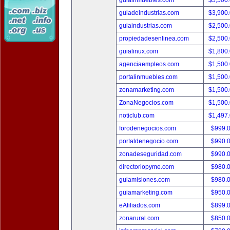
guiainmuebles.com
$5,500
guiadeindustrias.com
$3,900
guiaindustrias.com
$2,500
propiedadesenlinea.com
$2,500
guialinux.com
$1,800
agenciaempleos.com
$1,500
portalinmuebles.com
$1,500
zonamarketing.com
$1,500
ZonaNegocios.com
$1,500
noticlub.com
$1,497
forodenegocios.com
$999.
portaldenegocio.com
$990.
zonadeseguridad.com
$990.
directoriopyme.com
$980.
guiamisiones.com
$980.
guiamarketing.com
$950.
eAfiliados.com
$899.
zonarural.com
$850.