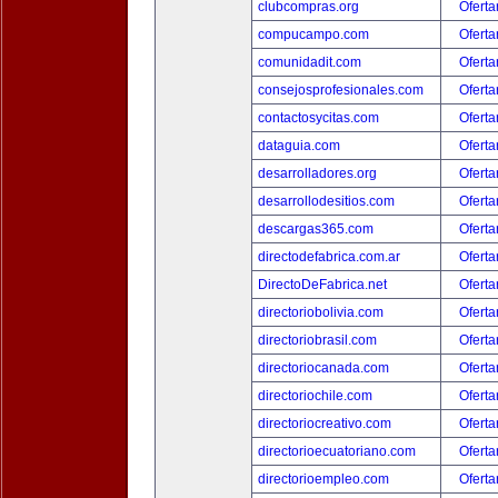
clubcompras.org
Oferta
compucampo.com
Oferta
comunidadit.com
Oferta
consejosprofesionales.com
Oferta
contactosycitas.com
Oferta
dataguia.com
Oferta
desarrolladores.org
Oferta
desarrollodesitios.com
Oferta
descargas365.com
Oferta
directodefabrica.com.ar
Oferta
DirectoDeFabrica.net
Oferta
directoriobolivia.com
Oferta
directoriobrasil.com
Oferta
directoriocanada.com
Oferta
directoriochile.com
Oferta
directoriocreativo.com
Oferta
directorioecuatoriano.com
Oferta
directorioempleo.com
Oferta