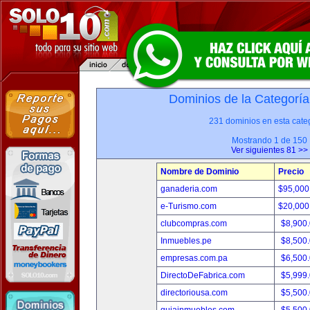
Dominios de la Categoría
231 dominios en esta categ
Mostrando 1 de 150
Ver siguientes 81 >>
Nombre de Dominio
Precio
ganaderia.com
$95,000
e-Turismo.com
$20,000
clubcompras.com
$8,900
Inmuebles.pe
$8,500
empresas.com.pa
$6,500
DirectoDeFabrica.com
$5,999
directoriousa.com
$5,500