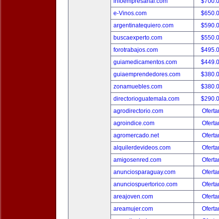
infoempresarial.com
$700.
e-Vinos.com
$650.
argentinatequiero.com
$590.
buscaexperto.com
$550.
forotrabajos.com
$495.
guiamedicamentos.com
$449.
guiaemprendedores.com
$380.
zonamuebles.com
$380.
directorioguatemala.com
$290.
agrodirectorio.com
Oferta
agroindice.com
Oferta
agromercado.net
Oferta
alquilerdevideos.com
Oferta
amigosenred.com
Oferta
anunciosparaguay.com
Oferta
anunciospuertorico.com
Oferta
areajoven.com
Oferta
areamujer.com
Oferta