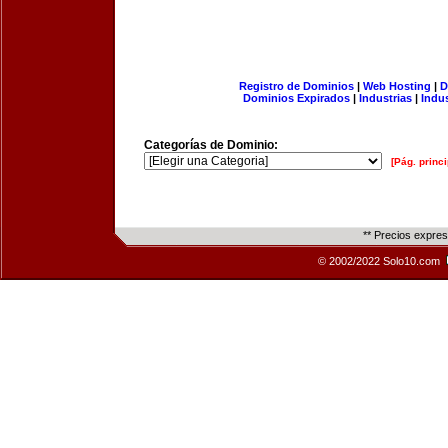
Registro de Dominios
|
Web Hosting
|
D
Dominios Expirados
|
Industrias
|
Indu
Categorías de Dominio:
[Pág. princi
** Precios expre
© 2002/2022 Solo10.com