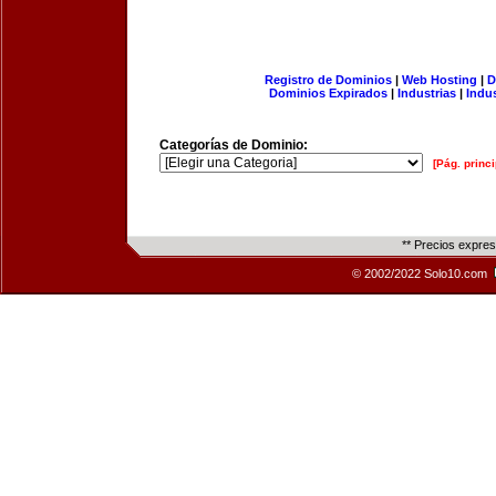
Registro de Dominios
|
Web Hosting
|
D
Dominios Expirados
|
Industrias
|
Indu
Categorías de Dominio:
[Pág. princi
** Precios expre
© 2002/2022 Solo10.com