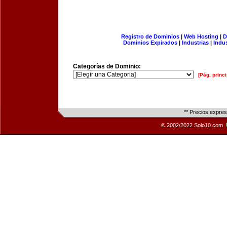
Registro de Dominios
|
Web Hosting
|
D
Dominios Expirados
|
Industrias
|
Indu
Categorías de Dominio:
[Pág. princi
** Precios expre
© 2002/2022 Solo10.com