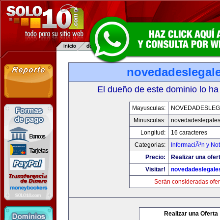
novedadeslegal
El dueño de este dominio lo ha
Mayusculas:
NOVEDADESLEG
Minusculas:
novedadeslegale
Longitud:
16 caracteres
Categorias:
InformaciÃ³n y Not
Precio:
Realizar una ofer
Visitar!
novedadeslegale
Serán consideradas ofer
Realizar una Oferta