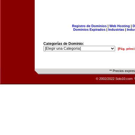
Registro de Dominios
|
Web Hosting
|
D
Dominios Expirados
|
Industrias
|
Indu
Categorías de Dominio:
[Pág. princi
** Precios expre
© 2002/2022 Solo10.com