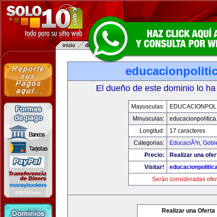
educacionpoliti
El dueño de este dominio lo ha
Mayusculas:
EDUCACIONPOLI
Minusculas:
educacionpolitic
Longitud:
17 caracteres
Categorias:
EducaciÃ³n
,
Gobi
Precio:
Realizar una ofer
Visitar!
educacionpolitic
Serán consideradas ofer
Realizar una Oferta