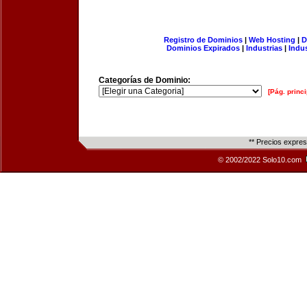
Registro de Dominios
|
Web Hosting
|
D
Dominios Expirados
|
Industrias
|
Indu
Categorías de Dominio:
[Pág. princi
** Precios expre
© 2002/2022 Solo10.com