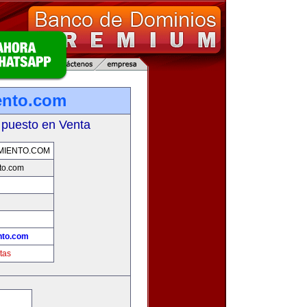
ento.com
 puesto en Venta
MIENTO.COM
to.com
nto.com
tas