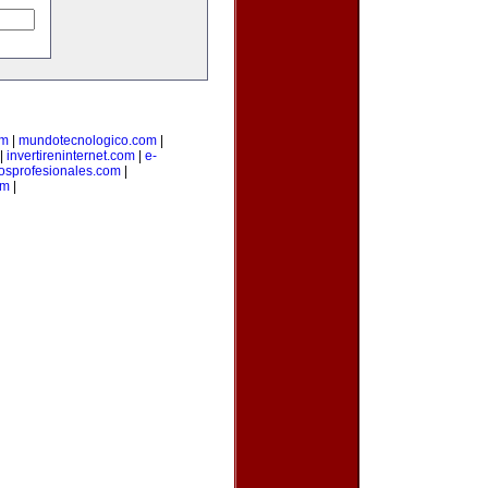
om
|
mundotecnologico.com
|
|
invertireninternet.com
|
e-
iosprofesionales.com
|
om
|