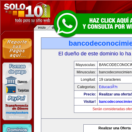
bancodeconocimi
El dueño de este dominio lo ha
Mayusculas:
BANCODECONOCI
Minusculas:
bancodeconocimien
Longitud:
19 caracteres
Categorias:
EducaciÃ³n
Precio:
Realizar una oferta!
Visitar!
bancodeconocimie
Serán consideradas ofer
Realizar una Oferta