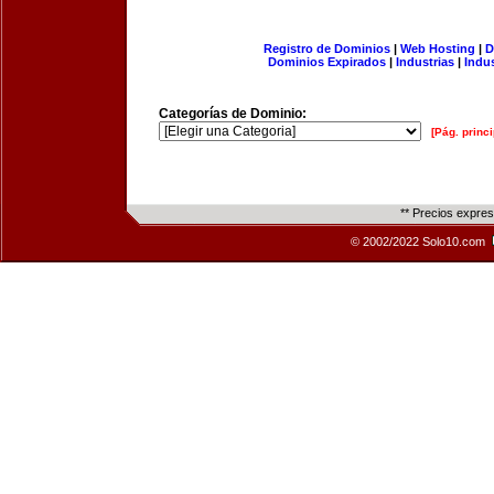
Registro de Dominios
|
Web Hosting
|
D
Dominios Expirados
|
Industrias
|
Indu
Categorías de Dominio:
[Pág. princi
** Precios expre
© 2002/2022 Solo10.com