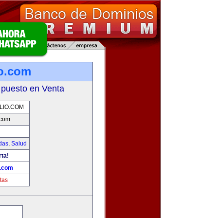
io.com
 puesto en Venta
LIO.COM
.com
das
,
Salud
rta!
o.com
tas