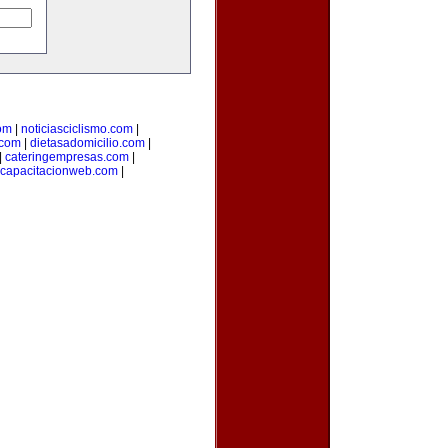
om
|
noticiasciclismo.com
|
.com
|
dietasadomicilio.com
|
|
cateringempresas.com
|
capacitacionweb.com
|