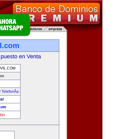
l.com
 puesto en Venta
VIL.COM
com
 TelefonÃ­a
ta!
.com
tas