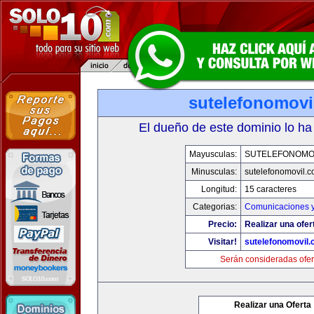
sutelefonomovi
El dueño de este dominio lo ha
Mayusculas:
SUTELEFONOMO
Minusculas:
sutelefonomovil.
Longitud:
15 caracteres
Categorias:
Comunicaciones y
Precio:
Realizar una ofer
Visitar!
sutelefonomovil
Serán consideradas ofer
Realizar una Oferta