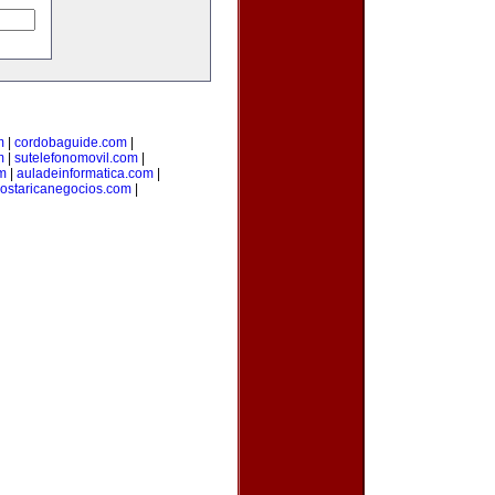
m
|
cordobaguide.com
|
m
|
sutelefonomovil.com
|
m
|
auladeinformatica.com
|
ostaricanegocios.com
|