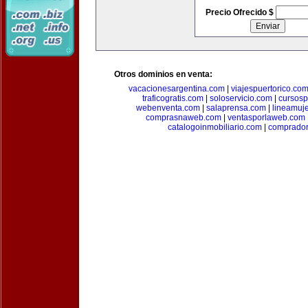
Precio Ofrecido $
Otros dominios en venta:
vacacionesargentina.com
|
viajespuertorico.co
traficogratis.com
|
soloservicio.com
|
cursosp
webenventa.com
|
salaprensa.com
|
lineamuj
comprasnaweb.com
|
ventasporlaweb.com
catalogoinmobiliario.com
|
comprador