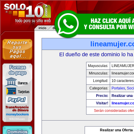
lineamujer.
El dueño de este dominio lo ha
Mayusculas:
LINEAMUJE
Minusculas:
lineamujer.c
Longitud:
10 caracteres
Categorias:
Portales
,
Soc
Precio:
Realizar una 
Visitar!
lineamujer.c
Serán consideradas ofer
Realizar una Oferta