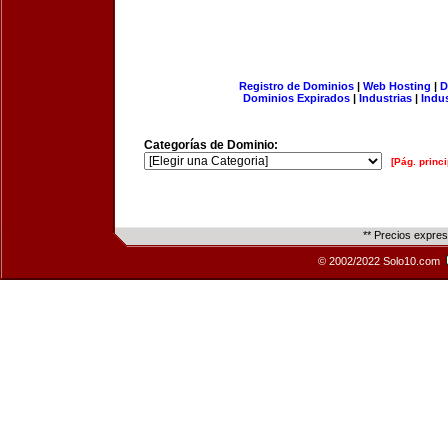
Registro de Dominios
|
Web Hosting
|
D
Dominios Expirados
|
Industrias
|
Indu
Categorías de Dominio:
[Pág. princi
** Precios expre
© 2002/2022 Solo10.com