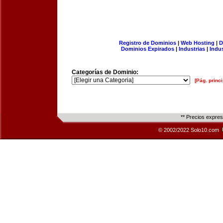
Registro de Dominios
|
Web Hosting
|
D
Dominios Expirados
|
Industrias
|
Indu
Categorías de Dominio:
[Pág. princi
** Precios expre
© 2002/2022 Solo10.com