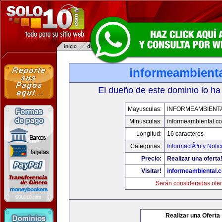
informeambient
El dueño de este dominio lo ha
Mayusculas:
INFORMEAMBIENT
Minusculas:
informeambiental.c
Longitud:
16 caracteres
Categorias:
InformaciÃ³n y Notic
Precio:
Realizar una oferta
Visitar!
informeambiental.
Serán consideradas ofer
Realizar una Oferta