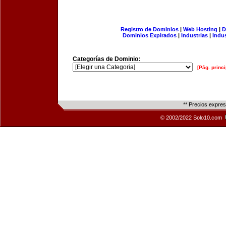
Registro de Dominios
|
Web Hosting
|
D
Dominios Expirados
|
Industrias
|
Indu
Categorías de Dominio:
[Pág. princi
** Precios expre
© 2002/2022 Solo10.com