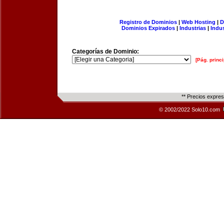
Registro de Dominios
|
Web Hosting
|
D
Dominios Expirados
|
Industrias
|
Indu
Categorías de Dominio:
[Pág. princi
** Precios expre
© 2002/2022 Solo10.com