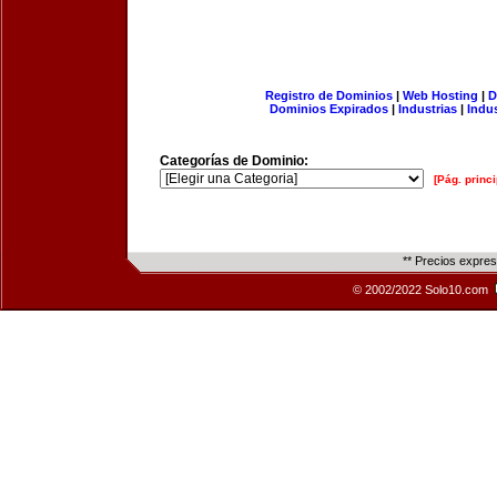
Registro de Dominios
|
Web Hosting
|
D
Dominios Expirados
|
Industrias
|
Indu
Categorías de Dominio:
[Pág. princi
** Precios expre
© 2002/2022 Solo10.com