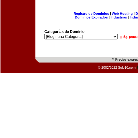
Registro de Dominios
|
Web Hosting
|
D
Dominios Expirados
|
Industrias
|
Indu
Categorías de Dominio:
[Pág. princi
** Precios expre
© 2002/2022 Solo10.com