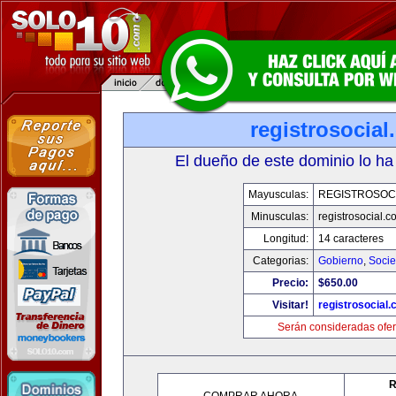
registrosocia
El dueño de este dominio lo ha
Mayusculas:
REGISTROSOC
Minusculas:
registrosocial.c
Longitud:
14 caracteres
Categorias:
Gobierno
,
Soci
Precio:
$650.00
Visitar!
registrosocial
Serán consideradas ofer
R